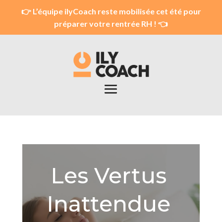
👉 L’équipe ilyCoach reste mobilisée cet été pour
préparer votre rentrée RH ! 👈
Les Vertus
Inattendue