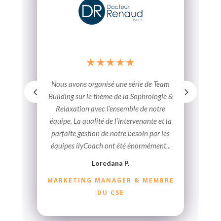
★
★
★
★
★
★
s avons organisé une série de Team
Parce que le bi
Nous avons dé
collaborateurs 
ateliers bien-êt
une valeur for
ding sur le thème de la Sophrologie &
elaxation avec l’ensemble de notre
pe. La qualité de l’intervenante et la
faite gestion de notre besoin par les
parte
ipes ilyCoach ont été énormément...
F
Loredana P.
KETING MANAGER & MEMBRE
RESPONSABLE RECRU
DU CSE