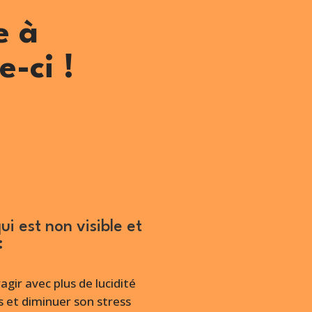
e à
e-ci !
 est non visible et
:
ragir avec plus de lucidité
s et diminuer son stress