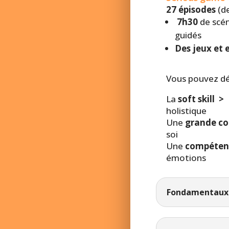
27 épisodes
(d
7h30
de scén
guidés
Des jeux et 
Vous pouvez dé
La
soft skill
>
holistique
Une
grande c
soi
Une
compéte
émotions
Fondamentaux