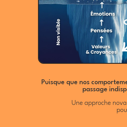
Puisque que nos comportement
passage indisp
Une approche novatri
pou