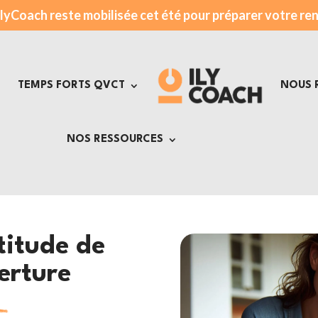
ilyCoach reste mobilisée cet été pour préparer votre re
TEMPS FORTS QVCT
NOUS 
NOS RESSOURCES
AUDIT QVCT
YSIQUE
AUDIT RH
MENTAL
ATELIERS
titude de
ONNELLE
FORMATIONS
erture
SION
FORMATIONS DIGITALES
COACHING