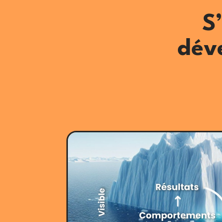
S
déve