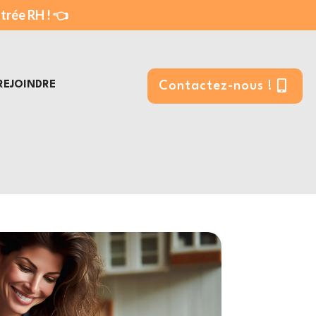
ntrée RH ! 👈
REJOINDRE
Contactez-nous !