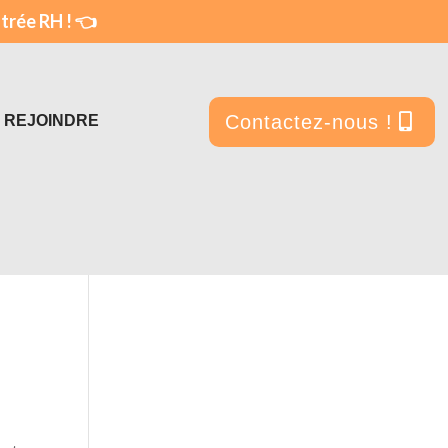
ntrée RH ! 👈
Contactez-nous !
 REJOINDRE