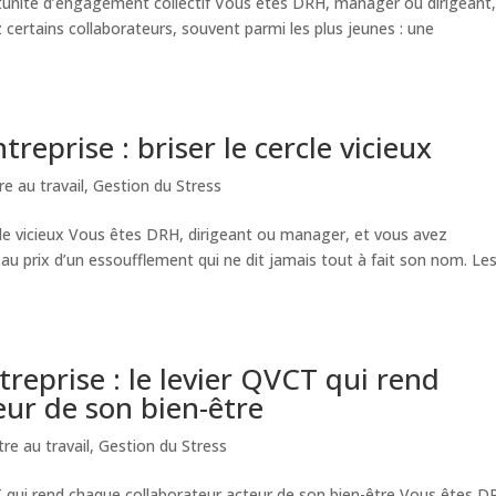
rtunité d’engagement collectif Vous êtes DRH, manager ou dirigeant,
certains collaborateurs, souvent parmi les plus jeunes : une
TEAM BUILDING
CONFERENCES
reprise : briser le cercle vicieux
re au travail
,
Gestion du Stress
ercle vicieux Vous êtes DRH, dirigeant ou manager, et vous avez
au prix d’un essoufflement qui ne dit jamais tout à fait son nom. Le
reprise : le levier QVCT qui rend
eur de son bien-être
tre au travail
,
Gestion du Stress
VCT qui rend chaque collaborateur acteur de son bien-être Vous êtes D