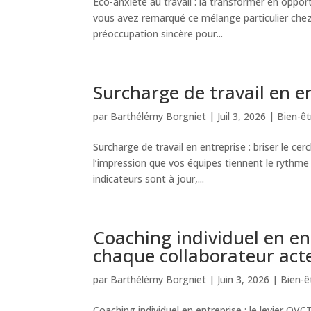
Éco-anxiété au travail : la transformer en oppo
vous avez remarqué ce mélange particulier chez 
préoccupation sincère pour...
Surcharge de travail en ent
par
Barthélémy Borgniet
|
Juil 3, 2026
|
Bien-êt
Surcharge de travail en entreprise : briser le c
l’impression que vos équipes tiennent le rythme 
indicateurs sont à jour,...
Coaching individuel en ent
chaque collaborateur act
par
Barthélémy Borgniet
|
Juin 3, 2026
|
Bien-ê
Coaching individuel en entreprise : le levier Q