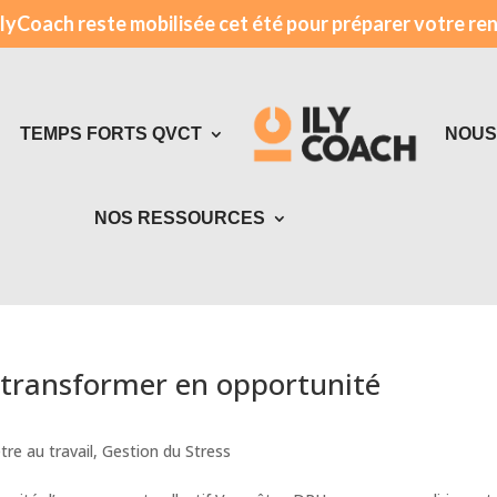
ilyCoach reste mobilisée cet été pour préparer votre re
TEMPS FORTS QVCT
NOUS
NOS RESSOURCES
AUDIT QVCT
QUE
AUDIT RH
TAL
ATELIERS
la transformer en opportunité
ELLE
FORMATIONS
tre au travail
,
Gestion du Stress
ON
FORMATIONS DIGITALES
COACHING