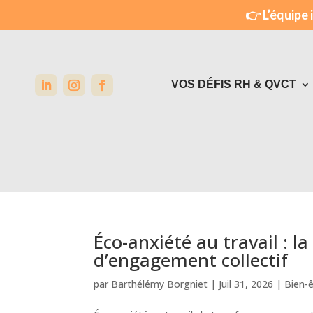
👉 L’équipe 
VOS DÉFIS RH & QVCT
NOTRE SOLUTION
SANTÉ MENTALE & PHYSI
SOCIAL & ENVIRONNEMEN
Éco-anxiété au travail : 
d’engagement collectif
ÉFFICACITÉ PROFESSIONN
par
Barthélémy Borgniet
|
Juil 31, 2026
|
Bien-ê
TEAM BUILDING COHESI